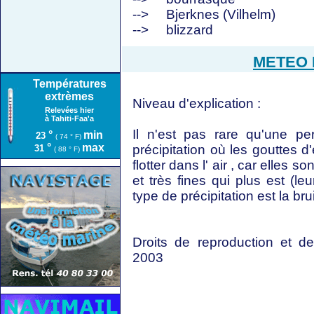
-->
Bjerknes (Vilhelm)
-->
blizzard
METEO F
Températures
extrèmes
Niveau d'explication :
Relevées hier
à Tahiti-Faa'a
Il n'est pas rare qu'une p
°
min
23
( 74 ° F)
°
max
précipitation où les gouttes 
31
( 88 ° F)
flotter dans l' air , car elles 
et très fines qui plus est (l
type de précipitation est la bru
Droits de reproduction et 
2003