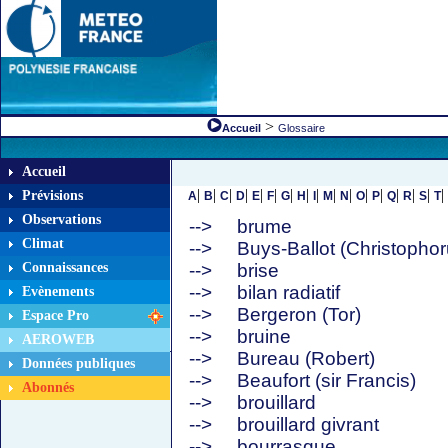
>
Accueil
Glossaire
Accueil
|
|
|
|
|
|
|
|
|
|
|
|
|
|
|
|
|
Prévisions
A
B
C
D
E
F
G
H
I
M
N
O
P
Q
R
S
T
Observations
-->
brume
Climat
-->
Buys-Ballot (Christophor
Connaissances
-->
brise
-->
bilan radiatif
Evènements
-->
Bergeron (Tor)
Espace Pro
-->
bruine
AEROWEB
-->
Bureau (Robert)
Données publiques
-->
Beaufort (sir Francis)
Abonnés
-->
brouillard
-->
brouillard givrant
-->
bourrasque