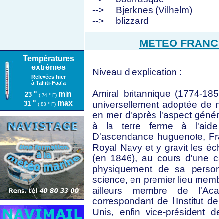
-->
Bjerknes (Vilhelm)
-->
blizzard
METEO FRANCE -
Températures
extrèmes
Niveau d'explication :
Relevées hier
à Tahiti-Faa'a
Amiral britannique (1774-185
°
min
23
( 74 ° F)
°
max
universellement adoptée de n
31
( 88 ° F)
en mer d'après l'aspect géné
à la terre ferme à l'aide 
D'ascendance huguenote, Fra
Royal Navy et y gravit les éc
(en 1846), au cours d'une ca
physiquement de sa perso
science, en premier lieu memb
ailleurs membre de l'Ac
correspondant de l'Institut 
Unis, enfin vice-président 