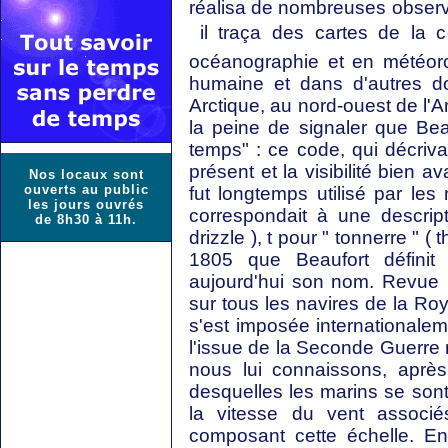
réalisa de nombreuses observ
 il traça des cartes de la 
océanographie et en météoro
humaine et dans d'autres d
Arctique, au nord-ouest de l'
la peine de signaler que Beau
temps" : ce code, qui décrivai
présent et la visibilité bien 
Nos locaux sont
ouverts au public
fut longtemps utilisé par les
les jours ouvrés
correspondait à une descrip
de 8h30 à 11h.
drizzle ), t pour " tonnerre " ( 
1805 que Beaufort définit 
aujourd'hui son nom. Revue pl
sur tous les navires de la Ro
s'est imposée internationale
l'issue de la Seconde Guerre 
nous lui connaissons, aprè
desquelles les marins se sont 
la vitesse du vent associ
composant cette échelle. En e