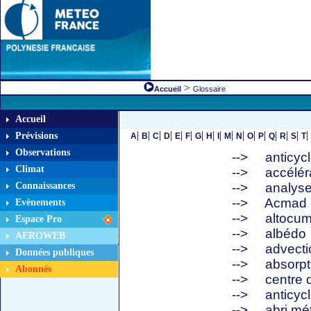
>
Accueil
Glossaire
Accueil
|
|
|
|
|
|
|
|
|
|
|
|
|
|
|
|
|
Prévisions
A
B
C
D
E
F
G
H
I
M
N
O
P
Q
R
S
T
Observations
-->
anticyc
Climat
-->
accéléra
Connaissances
-->
analyse
-->
Acmad
Evènements
-->
altocum
Espace Pro
-->
albédo
AEROWEB
-->
advecti
Données publiques
-->
absorpt
Abonnés
-->
centre d
-->
anticyc
-->
abri mé