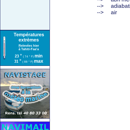
-->
adiabat
-->
air
Températures
extrèmes
Relevées hier
à Tahiti-Faa'a
°
min
23
( 74 ° F)
°
max
31
( 88 ° F)