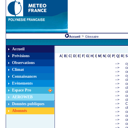
>
Accueil
Glossaire
Accueil
|
|
|
|
|
|
|
|
|
|
|
|
|
|
|
Prévisions
A
B
C
D
E
F
G
H
I
M
N
O
P
Q
R
S
Observations
-->
cy
-->
c
Climat
-->
ce
-->
cy
Connaissances
-->
ci
Evènements
-->
co
-->
cl
Espace Pro
-->
ci
-->
c
AEROWEB
-->
ci
Données publiques
-->
Ch
-->
c
Abonnés
-->
c
-->
c
-->
c
-->
co
-->
cr