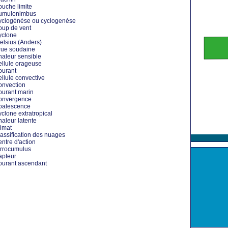
uche limite
umulonimbus
clogénèse ou cyclogenèse
up de vent
yclone
lsius (Anders)
ue soudaine
aleur sensible
llule orageuse
ourant
llule convective
nvection
urant marin
onvergence
oalescence
clone extratropical
aleur latente
imat
assification des nuages
ntre d'action
rrocumulus
apteur
urant ascendant