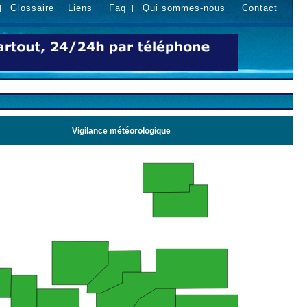
Glossaire
Liens
Faq
Qui sommes-nous
Contact
|
|
|
|
|
Vigilance météorologique