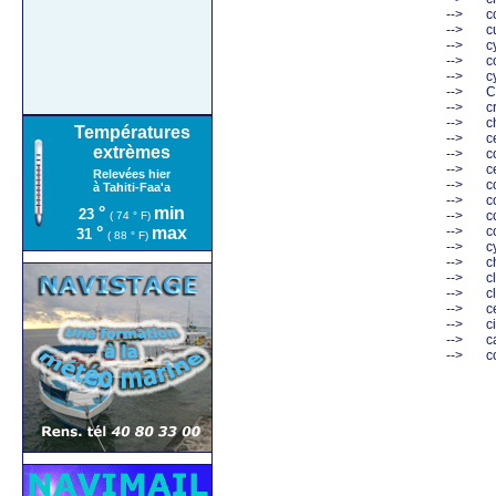
-->
co
-->
c
-->
cy
-->
co
-->
c
-->
Ce
-->
cr
-->
ch
Températures
-->
ce
extrèmes
-->
c
-->
ce
Relevées hier
-->
co
à Tahiti-Faa'a
-->
co
°
min
23
-->
c
( 74 ° F)
°
max
-->
c
31
( 88 ° F)
-->
cy
-->
ch
-->
cl
-->
cl
-->
ce
-->
ci
-->
c
-->
co