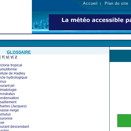
Accueil
Plan du site
|
GLOSSAIRE
|
|
|
|
T
U
V
Z
clone tropical
umuliforme
llule de Hadley
cle hydrologique
rrus
urant-jet
imatologie
rrostratus
ondensation
saillement
arles (Jacques)
hasse-neige
umulus
ouronne
rue
urant descendant
achin