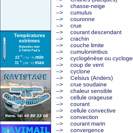
-->
chasse-neige
-->
cumulus
-->
couronne
-->
crue
-->
courant descendant
Températures
-->
crachin
extrèmes
-->
couche limite
Relevées hier
à Tahiti-Faa'a
-->
cumulonimbus
°
min
23
-->
cyclogénèse ou cyclog
( 74 ° F)
°
max
31
( 88 ° F)
-->
coup de vent
-->
cyclone
-->
Celsius (Anders)
-->
crue soudaine
-->
chaleur sensible
-->
cellule orageuse
-->
courant
-->
cellule convective
-->
convection
-->
courant marin
-->
convergence