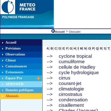
>
Accueil
Glossaire
Accueil
|
|
|
|
|
|
|
|
|
|
|
|
|
|
|
|
|
Prévisions
A
B
C
D
E
F
G
H
I
M
N
O
P
Q
R
S
T
Observations
-->
cyclone tropical
Climat
-->
cumuliforme
Connaissances
-->
cellule de Hadley
-->
cycle hydrologique
Evènements
-->
cirrus
Espace Pro
-->
courant-jet
AEROWEB
-->
climatologie
Données publiques
-->
cirrostratus
Abonnés
-->
condensation
-->
cisaillement
-->
Charles (Jacques)