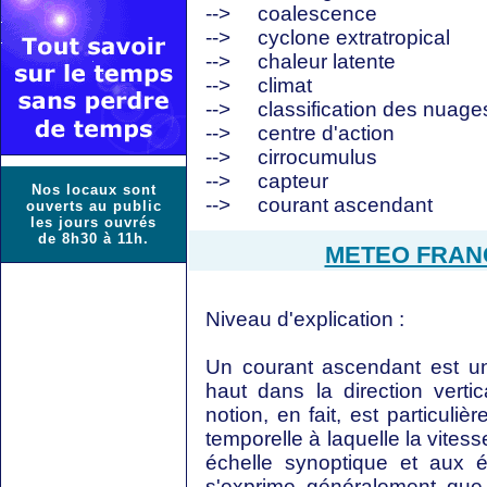
-->
coalescence
-->
cyclone extratropical
-->
chaleur latente
-->
climat
-->
classification des nuage
-->
centre d'action
-->
cirrocumulus
-->
capteur
Nos locaux sont
-->
courant ascendant
ouverts au public
les jours ouvrés
de 8h30 à 11h.
METEO FRANCE
Niveau d'explication :
Un courant ascendant est un 
haut dans la direction verti
notion, en fait, est particuli
temporelle à laquelle la vitesse 
échelle synoptique et aux é
s'exprime généralement que 