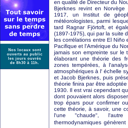
en qualité de Directeur du No
Bjerknes revint en Norvège 
1917, un Institut de géop
météorologistes, parmi lesque
tard Ragnar Fjörtoft, et éga
(1897-1975), qui par la suite d
les corrélations entre El Niño
Pacifique et l'Amérique du No
Nos locaux sont
jamais son empreinte sur le t
ouverts au public
élaborant une théorie des fr
les jours ouvrés
de 8h30 à 11h.
zones tempérées, à l'analys
atmosphériques à l' échelle s
et Jacob Bjerknes, puis prés
théorie finira par être adopt
1930. Il est vrai cependant q
dont pouvaient alors disposer
trop épars pour confirmer ou 
cette théorie, à savoir, une 
l'une "chaude", l'autre
thermodynamiques génèrent su