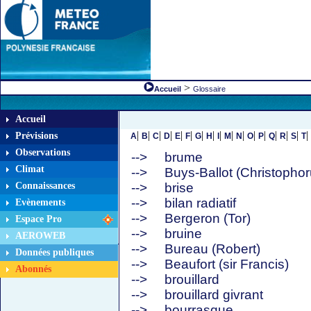
>
Accueil
Glossaire
Accueil
|
|
|
|
|
|
|
|
|
|
|
|
|
|
|
|
|
Prévisions
A
B
C
D
E
F
G
H
I
M
N
O
P
Q
R
S
T
Observations
-->
brume
Climat
-->
Buys-Ballot (Christophor
Connaissances
-->
brise
-->
bilan radiatif
Evènements
-->
Bergeron (Tor)
Espace Pro
-->
bruine
AEROWEB
-->
Bureau (Robert)
Données publiques
-->
Beaufort (sir Francis)
Abonnés
-->
brouillard
-->
brouillard givrant
-->
bourrasque