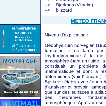
-->
Bjerknes (Vilhelm)
-->
blizzard
METEO FRANCE
Températures
extrèmes
Niveau d'explication :
Relevées hier
à Tahiti-Faa'a
Géophysicien norvégien (1862
°
min
23
( 74 ° F)
°
max
formation, il ne tarda pas
31
( 88 ° F)
l'hydrodynamique à la mété
atmosphère étant un fluide, la 
constituait un problème d
mathématique et dont la rés
déterminées (voir l' encart )
Bjerknes établit avec Johan W
d'analyser et prévoir l'atmos
que sur des surfaces à altit
des théorèmes fondamen
atmosphérique. Après un séj