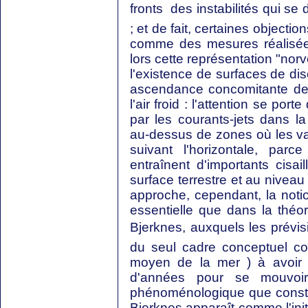
fronts  des instabilités qui 
; et de fait, certaines objecti
comme des mesures réalisées
lors cette représentation "nor
l'existence de surfaces de disc
ascendance concomitante de 
l'air froid : l'attention se por
par les courants-jets dans l
au-dessus de zones où les va
suivant l'horizontale, parc
entraînent d'importants cisa
surface terrestre et au nivea
approche, cependant, la notio
essentielle que dans la théo
Bjerknes, auxquels les prévisi
du seul cadre conceptuel coh
moyen de la mer ) à avoir 
d'années pour se mouvoir
phénoménologique que constit
Bjerknes apparaît comme l'ini