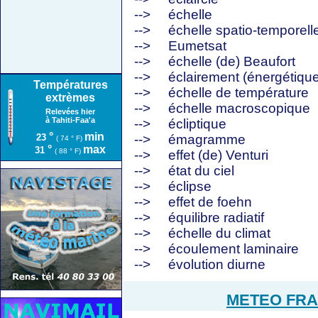
-->
échelle
-->
échelle spatio-temporell
-->
Eumetsat
-->
échelle (de) Beaufort
-->
éclairement (énergétique
Températures
-->
échelle de température
extrèmes
-->
échelle macroscopique
Relevées hier
à Tahiti-Faa'a
-->
écliptique
°
min
23
-->
émagramme
( 74 ° F)
°
max
31
( 88 ° F)
-->
effet (de) Venturi
-->
état du ciel
-->
éclipse
-->
effet de foehn
-->
équilibre radiatif
-->
échelle du climat
-->
écoulement laminaire
-->
évolution diurne
METEO FRAN