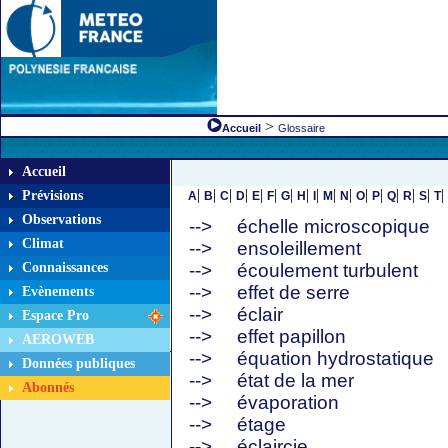
>
Accueil
Glossaire
Accueil
|
|
|
|
|
|
|
|
|
|
|
|
|
|
|
|
|
Prévisions
A
B
C
D
E
F
G
H
I
M
N
O
P
Q
R
S
T
Observations
-->
échelle microscopique
Climat
-->
ensoleillement
Connaissances
-->
écoulement turbulent
-->
effet de serre
Evènements
-->
éclair
Espace Pro
-->
effet papillon
AEROWEB
-->
équation hydrostatique
Données publiques
-->
état de la mer
Abonnés
-->
évaporation
-->
étage
-->
éclaircie