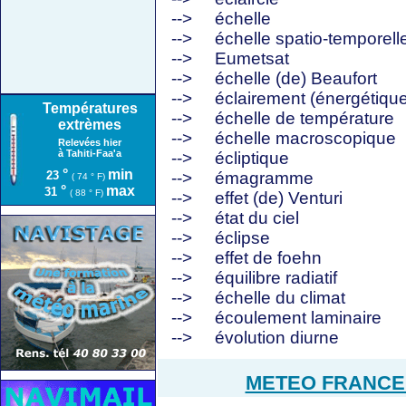
-->
échelle
-->
échelle spatio-temporell
-->
Eumetsat
-->
échelle (de) Beaufort
-->
éclairement (énergétique
Températures
-->
échelle de température
extrèmes
-->
échelle macroscopique
Relevées hier
à Tahiti-Faa'a
-->
écliptique
°
min
23
-->
émagramme
( 74 ° F)
°
max
31
( 88 ° F)
-->
effet (de) Venturi
-->
état du ciel
-->
éclipse
-->
effet de foehn
-->
équilibre radiatif
-->
échelle du climat
-->
écoulement laminaire
-->
évolution diurne
METEO FRANCE -