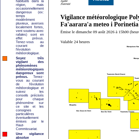
habituels dans la
région, mais
occasionnellement
dangereux (ex:
temps
modérément
pluvieux, averses
localement fortes,
vent soutenu avec
rafales) sont en
effet prévus.
Tenez-vous au
courant de
l'évolution
météorologique.
Soyez très
vigilant des
phénomènes
météorologiques
dangereux sont
prévus.
Tenez-
vous au courant
de l'évolution
météorologique et
suivez les
conseils précisés
pour chaque
phénomène sur
ce site et les
consignes
particulières
éventuellement
émises par le
Haut-
Commissariat.
Une vigilance
absolue