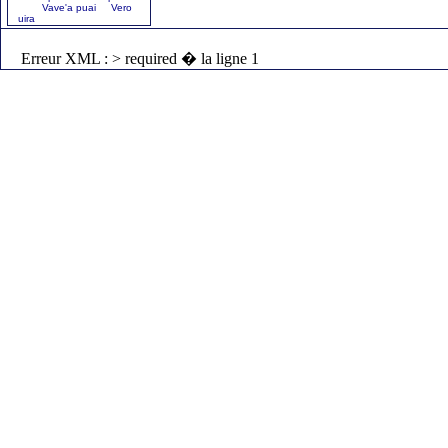
Vave'a puai Vero
uira
Erreur XML : > required � la ligne 1