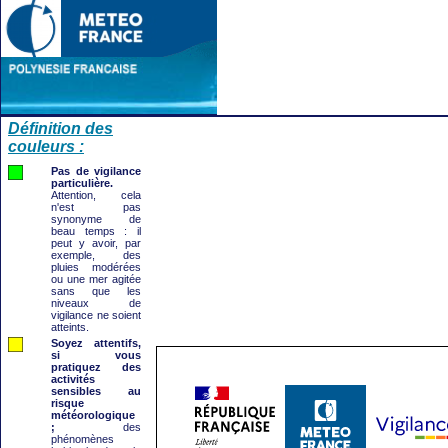
Définition des
couleurs :
Pas de vigilance
particulière.
Attention, cela
n'est pas
synonyme de
beau temps : il
peut y avoir, par
exemple, des
pluies modérées
ou une mer agitée
sans que les
niveaux de
vigilance ne soient
atteints.
Soyez attentifs,
si vous
pratiquez des
activités
sensibles au
risque
météorologique
;
des
phénomènes