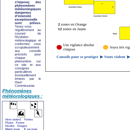
s'impose; des
phénomènes
météorologiques
dangereux
d'intensité
exceptionnelle
sont prévus.
Tenez-vous
régulièrement au
courant de
l'évolution
météorologique et
conformez vous
scrupuleusement
aux conseils
précisés pour
chaque
phénomène sur
ce site et aux
consignes
particulières
éventuellement
émises par le
Haut-
Commissariat.
Phénomènes
météorologiques :
Vent violent Fortes
Pluies Fortes
Houles Orages
Mata'i puai E ua puai