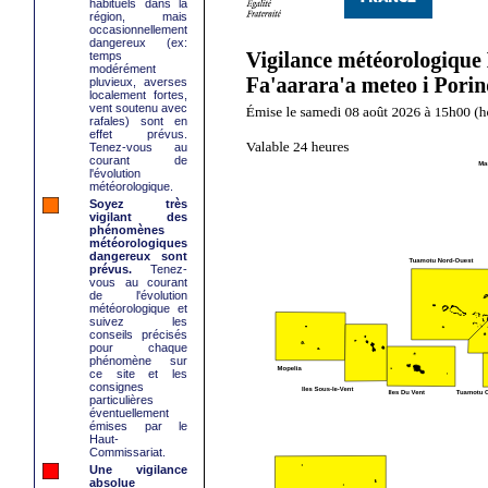
habituels dans la
région, mais
occasionnellement
dangereux (ex:
temps
modérément
pluvieux, averses
localement fortes,
vent soutenu avec
rafales) sont en
effet prévus.
Tenez-vous au
courant de
l'évolution
météorologique.
Soyez très
vigilant des
phénomènes
météorologiques
dangereux sont
prévus.
Tenez-
vous au courant
de l'évolution
météorologique et
suivez les
conseils précisés
pour chaque
phénomène sur
ce site et les
consignes
particulières
éventuellement
émises par le
Haut-
Commissariat.
Une vigilance
absolue