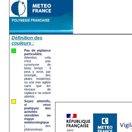
Définition des
couleurs :
Pas de vigilance
particulière.
Attention, cela
n'est pas
synonyme de
beau temps : il
peut y avoir, par
exemple, des
pluies modérées
ou une mer agitée
sans que les
niveaux de
vigilance ne soient
atteints.
Soyez attentifs,
si vous
pratiquez des
activités
sensibles au
risque
météorologique
;
des
phénomènes