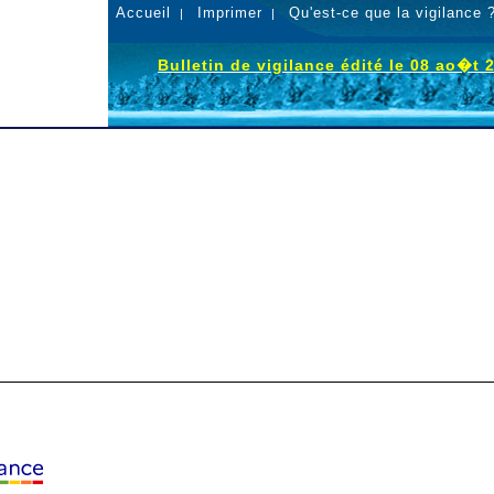
Accueil
Imprimer
Qu'est-ce que la vigilance 
|
|
Bulletin de vigilance édité le 08 ao�t