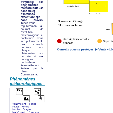
s'impose; des
phénomènes
météorologiques
dangereux
d'intensité
exceptionnelle
sont prévus.
Tenez-vous
régulièrement au
courant de
l'évolution
météorologique et
conformez vous
scrupuleusement
aux conseils
précisés pour
chaque
phénomène sur
ce site et aux
consignes
particulières
éventuellement
émises par le
Haut-
Commissariat.
Phénomènes
météorologiques :
Vent violent Fortes
Pluies Fortes
Houles Orages
Mata'i puai E ua puai