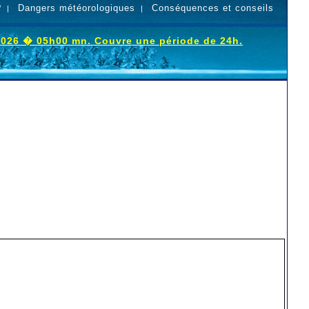
?
Dangers météorologiques
Conséquences et conseils
|
|
 2026 � 05h00 mn. Couvre une période de 24h.