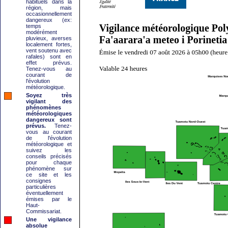
habituels dans la
région, mais
occasionnellement
dangereux (ex:
temps
modérément
pluvieux, averses
localement fortes,
vent soutenu avec
rafales) sont en
effet prévus.
Tenez-vous au
courant de
l'évolution
météorologique.
Soyez très
vigilant des
phénomènes
météorologiques
dangereux sont
prévus.
Tenez-
vous au courant
de l'évolution
météorologique et
suivez les
conseils précisés
pour chaque
phénomène sur
ce site et les
consignes
particulières
éventuellement
émises par le
Haut-
Commissariat.
Une vigilance
absolue