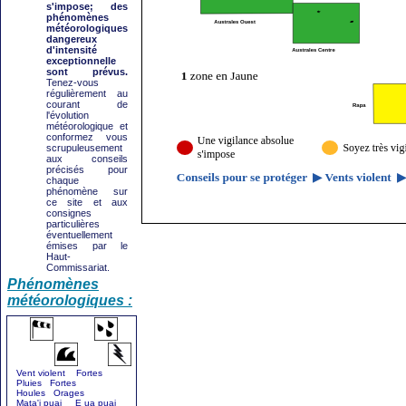
s'impose; des
phénomènes
météorologiques
dangereux
d'intensité
exceptionnelle
sont prévus.
Tenez-vous
régulièrement au
courant de
l'évolution
météorologique et
conformez vous
scrupuleusement
aux conseils
précisés pour
chaque
phénomène sur
ce site et aux
consignes
particulières
éventuellement
émises par le
Haut-
Commissariat.
Phénomènes
météorologiques :
Vent violent Fortes
Pluies Fortes
Houles Orages
Mata'i puai E ua puai