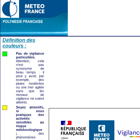
Définition des
couleurs :
Pas de vigilance
particulière.
Attention, cela
n'est pas
synonyme de
beau temps : il
peut y avoir, par
exemple, des
pluies modérées
ou une mer agitée
sans que les
niveaux de
vigilance ne soient
atteints.
Soyez attentifs,
si vous
pratiquez des
activités
sensibles au
risque
météorologique
;
des
phénomènes