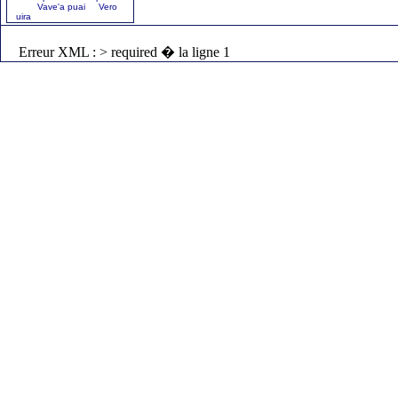
Vave'a puai Vero
uira
Erreur XML : > required � la ligne 1