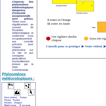
s'impose; des
phénomènes
météorologiques
dangereux
d'intensité
exceptionnelle
sont prévus.
Tenez-vous
régulièrement au
courant de
l'évolution
météorologique et
conformez vous
scrupuleusement
aux conseils
précisés pour
chaque
phénomène sur
ce site et aux
consignes
particulières
éventuellement
émises par le
Haut-
Commissariat.
Phénomènes
météorologiques :
Vent violent Fortes
Pluies Fortes
Houles Orages
Mata'i puai E ua puai