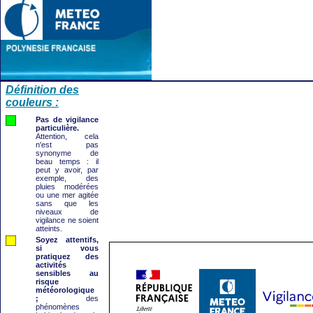
Définition des
couleurs :
Pas de vigilance
particulière.
Attention, cela
n'est pas
synonyme de
beau temps : il
peut y avoir, par
exemple, des
pluies modérées
ou une mer agitée
sans que les
niveaux de
vigilance ne soient
atteints.
Soyez attentifs,
si vous
pratiquez des
activités
sensibles au
risque
météorologique
;
des
phénomènes