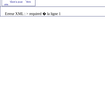
Vave'a puai Vero
uira
Erreur XML : > required � la ligne 1