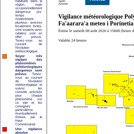
habituels dans la
région, mais
occasionnellement
dangereux (ex:
temps
modérément
pluvieux, averses
localement fortes,
vent soutenu avec
rafales) sont en
effet prévus.
Tenez-vous au
courant de
l'évolution
météorologique.
Soyez très
vigilant des
phénomènes
météorologiques
dangereux sont
prévus.
Tenez-
vous au courant
de l'évolution
météorologique et
suivez les
conseils précisés
pour chaque
phénomène sur
ce site et les
consignes
particulières
éventuellement
émises par le
Haut-
Commissariat.
Une vigilance
absolue