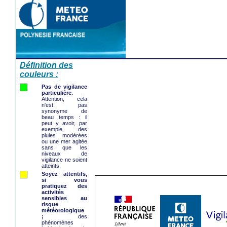
Définition des
couleurs :
Pas de vigilance
particulière.
Attention, cela
n'est pas
synonyme de
beau temps : il
peut y avoir, par
exemple, des
pluies modérées
ou une mer agitée
sans que les
niveaux de
vigilance ne soient
atteints.
Soyez attentifs,
si vous
pratiquez des
activités
sensibles au
risque
météorologique
;
des
phénomènes