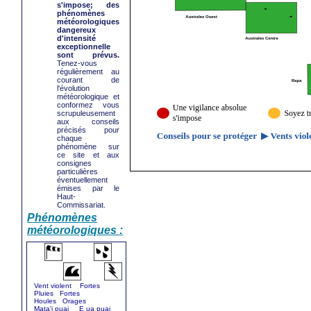
s'impose; des
phénomènes
météorologiques
dangereux
d'intensité
exceptionnelle
sont prévus.
Tenez-vous
régulièrement au
courant de
l'évolution
météorologique et
conformez vous
scrupuleusement
aux conseils
précisés pour
chaque
phénomène sur
ce site et aux
consignes
particulières
éventuellement
émises par le
Haut-
Commissariat.
Phénomènes
météorologiques :
Vent violent Fortes
Pluies Fortes
Houles Orages
Mata'i puai E ua puai