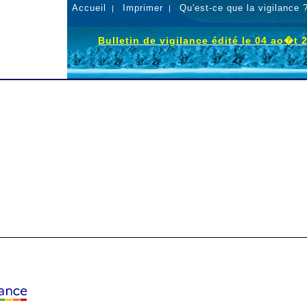
Accueil
Imprimer
Qu'est-ce que la vigilance 
|
|
Bulletin de vigilance édité le 04 ao�t