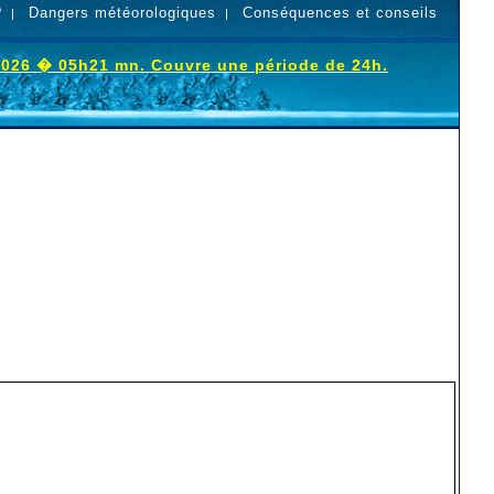
?
Dangers météorologiques
Conséquences et conseils
|
|
 2026 � 05h21 mn. Couvre une période de 24h.