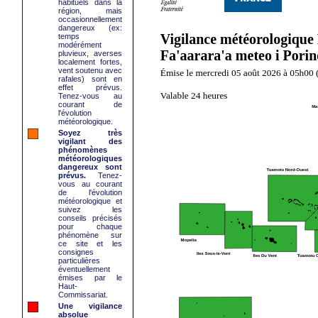
habituels dans la
région, mais
occasionnellement
dangereux (ex:
temps
modérément
pluvieux, averses
localement fortes,
vent soutenu avec
rafales) sont en
effet prévus.
Tenez-vous au
courant de
l'évolution
météorologique.
Soyez très
vigilant des
phénomènes
météorologiques
dangereux sont
prévus.
Tenez-
vous au courant
de l'évolution
météorologique et
suivez les
conseils précisés
pour chaque
phénomène sur
ce site et les
consignes
particulières
éventuellement
émises par le
Haut-
Commissariat.
Une vigilance
absolue