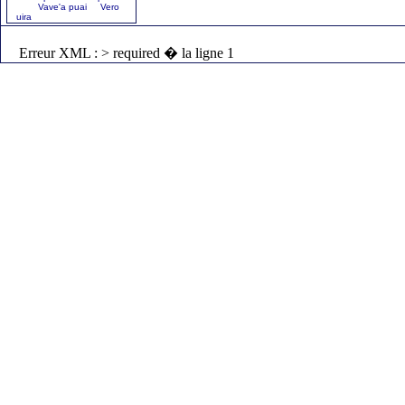
Vave'a puai Vero
uira
Erreur XML : > required � la ligne 1