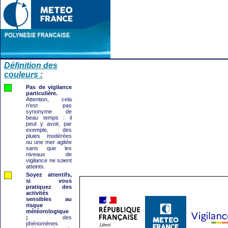
Définition des
couleurs :
Pas de vigilance
particulière.
Attention, cela
n'est pas
synonyme de
beau temps : il
peut y avoir, par
exemple, des
pluies modérées
ou une mer agitée
sans que les
niveaux de
vigilance ne soient
atteints.
Soyez attentifs,
si vous
pratiquez des
activités
sensibles au
risque
météorologique
;
des
phénomènes