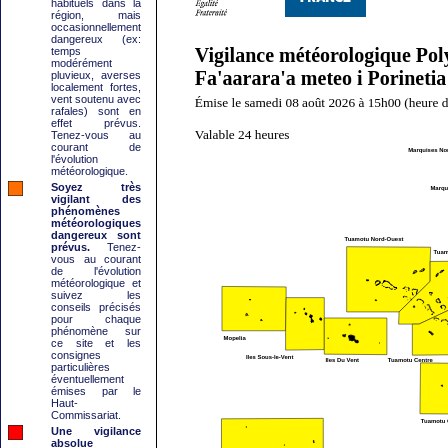
habituels dans la
région, mais
occasionnellement
dangereux (ex:
temps
modérément
pluvieux, averses
localement fortes,
vent soutenu avec
rafales) sont en
effet prévus.
Tenez-vous au
courant de
l'évolution
météorologique.
Soyez très
vigilant des
phénomènes
météorologiques
dangereux sont
prévus.
Tenez-
vous au courant
de l'évolution
météorologique et
suivez les
conseils précisés
pour chaque
phénomène sur
ce site et les
consignes
particulières
éventuellement
émises par le
Haut-
Commissariat.
Une vigilance
absolue