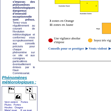
s'impose; des
phénomènes
météorologiques
dangereux
d'intensité
exceptionnelle
sont prévus.
Tenez-vous
régulièrement au
courant de
l'évolution
météorologique et
conformez vous
scrupuleusement
aux conseils
précisés pour
chaque
phénomène sur
ce site et aux
consignes
particulières
éventuellement
émises par le
Haut-
Commissariat.
Phénomènes
météorologiques :
Vent violent Fortes
Pluies Fortes
Houles Orages
Mata'i puai E ua puai