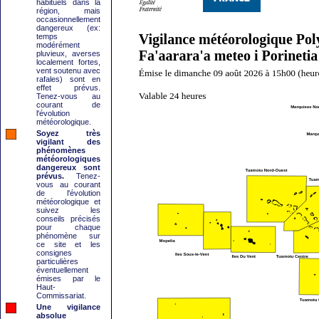
habituels dans la
région, mais
occasionnellement
dangereux (ex:
temps
modérément
pluvieux, averses
localement fortes,
vent soutenu avec
rafales) sont en
effet prévus.
Tenez-vous au
courant de
l'évolution
météorologique.
Soyez très
vigilant des
phénomènes
météorologiques
dangereux sont
prévus.
Tenez-
vous au courant
de l'évolution
météorologique et
suivez les
conseils précisés
pour chaque
phénomène sur
ce site et les
consignes
particulières
éventuellement
émises par le
Haut-
Commissariat.
Une vigilance
absolue