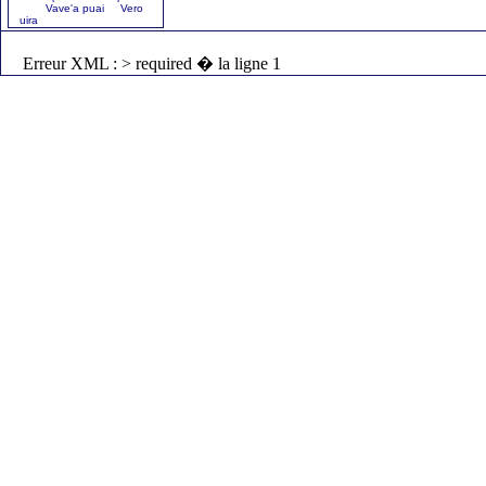
Vave'a puai Vero
uira
Erreur XML : > required � la ligne 1