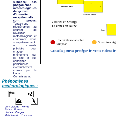
s'impose; des
phénomènes
météorologiques
dangereux
d'intensité
exceptionnelle
sont prévus.
Tenez-vous
régulièrement au
courant de
l'évolution
météorologique et
conformez vous
scrupuleusement
aux conseils
précisés pour
chaque
phénomène sur
ce site et aux
consignes
particulières
éventuellement
émises par le
Haut-
Commissariat.
Phénomènes
météorologiques :
Vent violent Fortes
Pluies Fortes
Houles Orages
Mata'i puai E ua puai