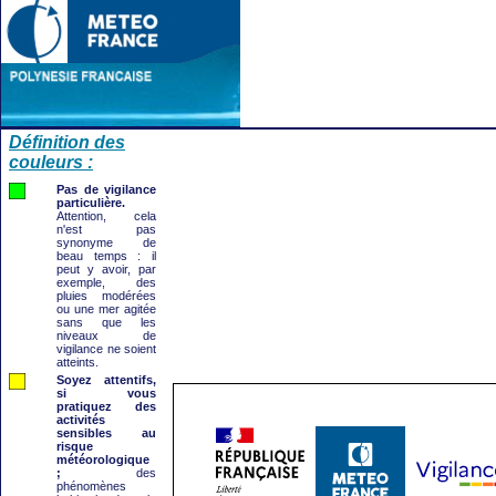
Définition des
couleurs :
Pas de vigilance
particulière.
Attention, cela
n'est pas
synonyme de
beau temps : il
peut y avoir, par
exemple, des
pluies modérées
ou une mer agitée
sans que les
niveaux de
vigilance ne soient
atteints.
Soyez attentifs,
si vous
pratiquez des
activités
sensibles au
risque
météorologique
;
des
phénomènes