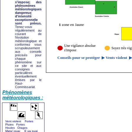
s'impose; des
phénomènes
météorologiques
dangereux
d'intensité
exceptionnelle
sont prévus.
Tenez-vous
régulièrement au
courant de
l'évolution
météorologique et
conformez vous
scrupuleusement
aux conseils
précisés pour
chaque
phénomène sur
ce site et aux
consignes
particulières
éventuellement
émises par le
Haut-
Commissariat.
Phénomènes
météorologiques :
Vent violent Fortes
Pluies Fortes
Houles Orages
Mata'i puai E ua puai