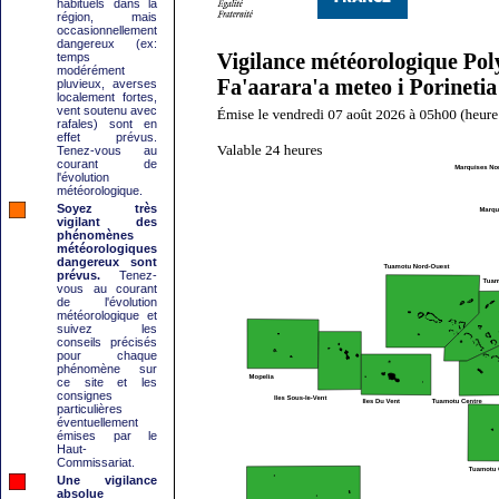
habituels dans la
région, mais
occasionnellement
dangereux (ex:
temps
modérément
pluvieux, averses
localement fortes,
vent soutenu avec
rafales) sont en
effet prévus.
Tenez-vous au
courant de
l'évolution
météorologique.
Soyez très
vigilant des
phénomènes
météorologiques
dangereux sont
prévus.
Tenez-
vous au courant
de l'évolution
météorologique et
suivez les
conseils précisés
pour chaque
phénomène sur
ce site et les
consignes
particulières
éventuellement
émises par le
Haut-
Commissariat.
Une vigilance
absolue