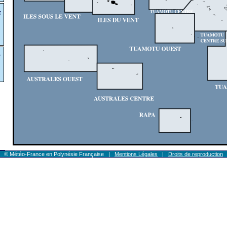
E
T
© Météo-France en Polynésie Française |
Mentions Légales
|
Droits de reproduction