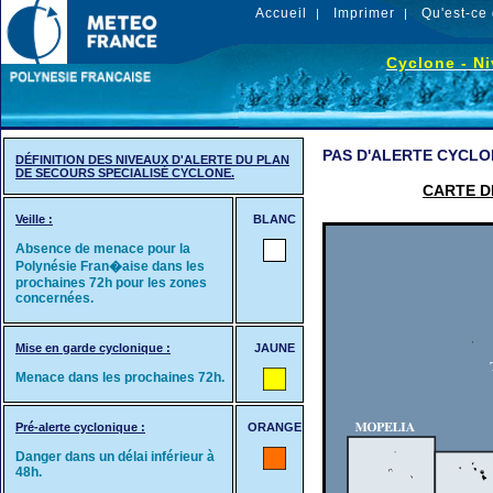
Accueil
Imprimer
Qu'est-ce 
|
|
Cyclone - Ni
PAS D'ALERTE CYCLO
DÉFINITION DES NIVEAUX D'ALERTE DU PLAN
DE SECOURS SPECIALISÉ CYCLONE.
CARTE D
Veille :
BLANC
Absence de menace pour la
Polynésie Fran�aise dans les
prochaines 72h pour les zones
concernées.
Mise en garde cyclonique :
JAUNE
Menace dans les prochaines 72h.
Pré-alerte cyclonique :
ORANGE
Danger dans un délai inférieur à
48h.