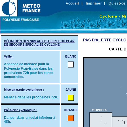
Accueil
Imprimer
Qu'est-ce 
|
|
Cyclone - Ni
PAS D'ALERTE CYCLO
DÉFINITION DES NIVEAUX D'ALERTE DU PLAN
DE SECOURS SPECIALISÉ CYCLONE.
CARTE D
Veille :
BLANC
Absence de menace pour la
Polynésie Fran�aise dans les
prochaines 72h pour les zones
concernées.
Mise en garde cyclonique :
JAUNE
Menace dans les prochaines 72h.
Pré-alerte cyclonique :
ORANGE
Danger dans un délai inférieur à
48h.