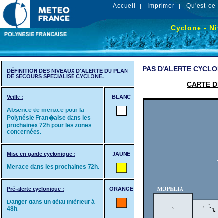
Accueil
Imprimer
Qu'est-ce 
|
|
Cyclone - Ni
PAS D'ALERTE CYCLO
DÉFINITION DES NIVEAUX D'ALERTE DU PLAN
DE SECOURS SPECIALISÉ CYCLONE.
CARTE D
Veille :
BLANC
Absence de menace pour la
Polynésie Fran�aise dans les
prochaines 72h pour les zones
concernées.
Mise en garde cyclonique :
JAUNE
Menace dans les prochaines 72h.
Pré-alerte cyclonique :
ORANGE
Danger dans un délai inférieur à
48h.