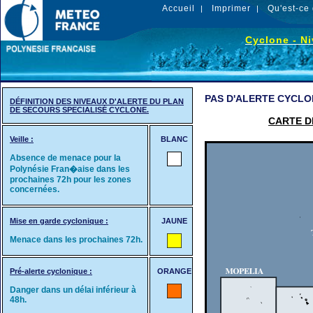
Accueil
Imprimer
Qu'est-ce 
|
|
Cyclone - Ni
PAS D'ALERTE CYCLO
DÉFINITION DES NIVEAUX D'ALERTE DU PLAN
DE SECOURS SPECIALISÉ CYCLONE.
CARTE D
Veille :
BLANC
Absence de menace pour la
Polynésie Fran�aise dans les
prochaines 72h pour les zones
concernées.
Mise en garde cyclonique :
JAUNE
Menace dans les prochaines 72h.
Pré-alerte cyclonique :
ORANGE
Danger dans un délai inférieur à
48h.