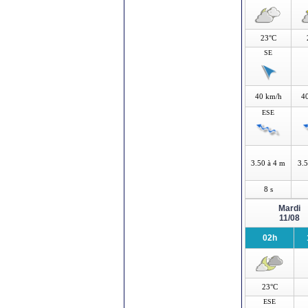
23°C
SE
40 km/h
4
ESE
3.50 à 4 m
3.5
8 s
Mardi
11/08
02h
23°C
ESE