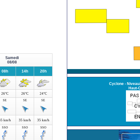
Samedi
08/08
08h
14h
20h
Cyclone - Niveaux
Haut-
26°C
26°C
24°C
SE
SE
SE
35 km/h
35 km/h
35 km/h
SSO
SSO
SSO