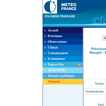
Accueil
Chois
Prévisions
Observations
Climat
Prévision
Maupiti - 
Connaissances
Evènements
Espace Pro
AEROWEB
Données publiques
Abonnés
Temps
Températures
Vent