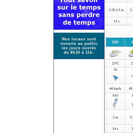
2.50 à 3 m
2.
12 s
Nos locaux sont
02h
ouverts au public
les jours ouvrés
de 8h30 à 11h.
23°C
2
SE
40 km/h
40
SSO
3 m
3.
14 s