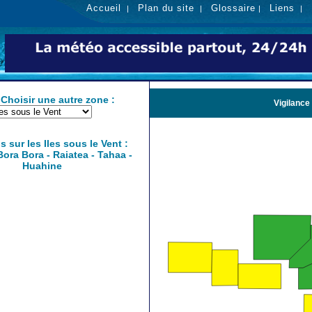
Accueil
Plan du site
Glossaire
Liens
|
|
|
|
ir une autre zone :
Vigilance
s sur les Iles sous le Vent :
Bora Bora - Raiatea - Tahaa -
Huahine