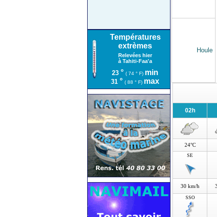
Températures
extrèmes
Houle
Relevées hier
à Tahiti-Faa'a
°
min
23
( 74 ° F)
°
max
31
( 88 ° F)
02h
24°C
SE
30 km/h
SSO