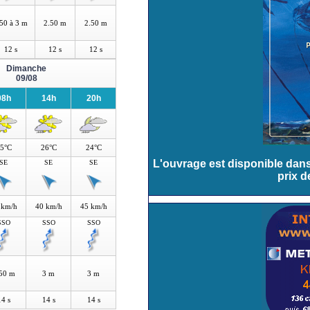
50 à 3 m
2.50 m
2.50 m
12 s
12 s
12 s
Dimanche
09/08
08h
14h
20h
5°C
26°C
24°C
L'ouvrage est disponible dans 
SE
SE
SE
prix 
 km/h
40 km/h
45 km/h
SSO
SSO
SSO
50 m
3 m
3 m
14 s
14 s
14 s