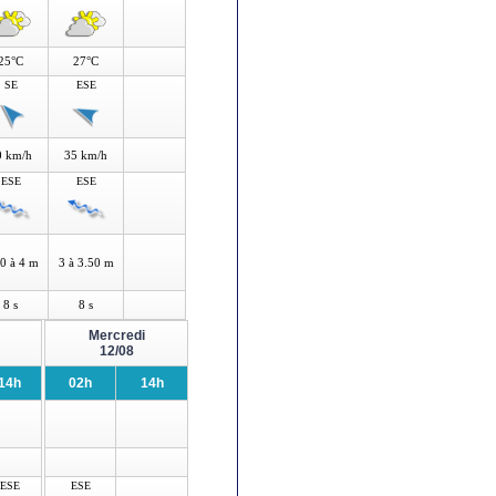
25°C
27°C
SE
ESE
0 km/h
35 km/h
ESE
ESE
0 à 4 m
3 à 3.50 m
8 s
8 s
Mercredi
12/08
14h
02h
14h
ESE
ESE