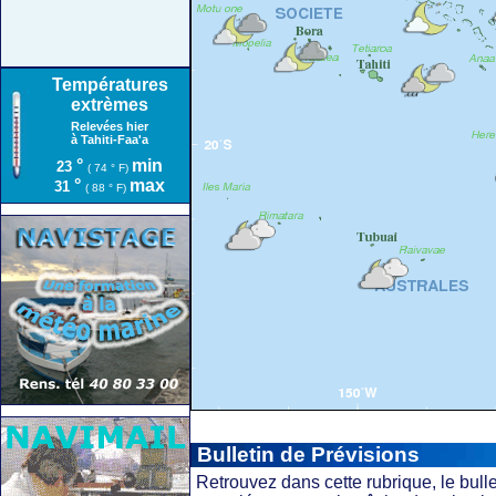
Températures
extrèmes
Relevées hier
à Tahiti-Faa'a
°
min
23
( 74 ° F)
°
max
31
( 88 ° F)
Bulletin de Prévisions
Retrouvez dans cette rubrique, le bulle