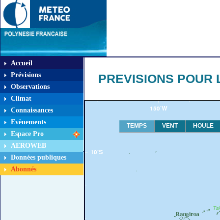
Accueil
Prévisions
PREVISIONS POUR L
Observations
Climat
Connaissances
Evènements
TEMPS
VENT
HOULE
Espace Pro
AEROWEB
Données publiques
Abonnés