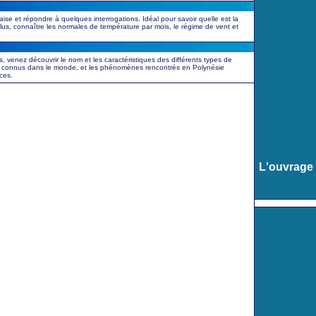
aise et répondre à quelques interrogations. Idéal pour savoir quelle est la
 plus, connaître les normales de température par mois, le régime de vent et
, venez découvrir le nom et les caractéristiques des différents types de
 connus dans le monde, et les phénomènes rencontrés en Polynésie
ces.
L'ouvrage 