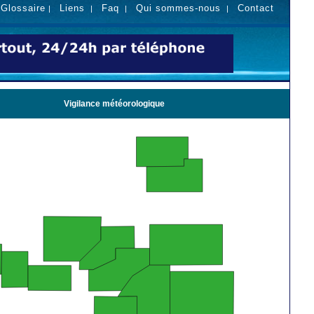
Glossaire
Liens
Faq
Qui sommes-nous
Contact
|
|
|
|
|
Vigilance météorologique