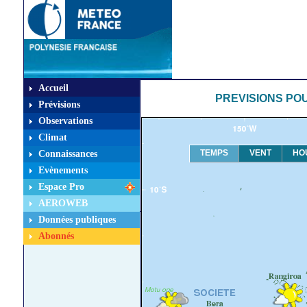
Accueil
PREVISIONS POU
Prévisions
Observations
Climat
TEMPS
VENT
HO
Connaissances
Evènements
Espace Pro
AEROWEB
Données publiques
Abonnés