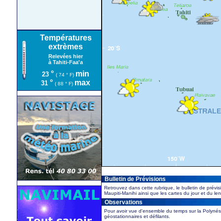
Températures
extrèmes
Relevées hier
à Tahiti-Faa'a
°
min
23
( 74 ° F)
°
max
31
( 88 ° F)
Bulletin de Prévisions
Retrouvez dans cette rubrique, le bulletin de prévis
Maupiti-Manihi ainsi que les cartes du jour et du l
Observations
Pour avoir vue d'ensemble du temps sur la Polynésie
géostationnaires et défilants.