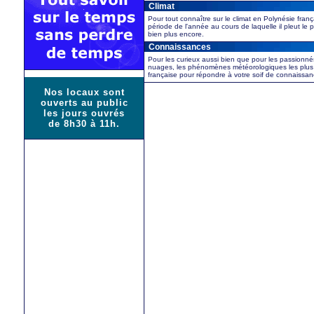
Climat
Pour tout connaître sur le climat en Polynésie franç
période de l'année au cours de laquelle il pleut le
bien plus encore.
Connaissances
Pour les curieux aussi bien que pour les passionnés
nuages, les phénomènes météorologiques les plus
française pour répondre à votre soif de connaissan
Nos locaux sont
ouverts au public
les jours ouvrés
de 8h30 à 11h.