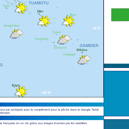
ions par archipels avec le complément pour la pêche dans le triangle Tahiti-
endemain.
 française en un clic gràce aux images fournies par les satellites