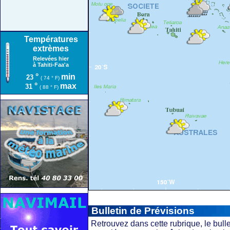
Températures
extrèmes
Relevées hier
à Tahiti-Faa'a
°
min
23
( 74 ° F)
°
max
31
( 88 ° F)
Bulletin de Prévisions
Retrouvez dans cette rubrique, le bulle