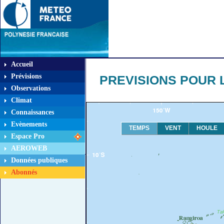
Accueil
Prévisions
PREVISIONS POUR L
Observations
Climat
Connaissances
Evènements
TEMPS
VENT
HOULE
Espace Pro
AEROWEB
Données publiques
Abonnés