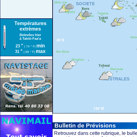
Températures
extrèmes
Relevées hier
à Tahiti-Faa'a
°
min
23
( 74 ° F)
°
max
31
( 88 ° F)
Bulletin de Prévisions
Retrouvez dans cette rubrique, le bulle