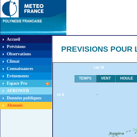
Accueil
Prévisions
PREVISIONS POUR L
Observations
Climat
Connaissances
Evènements
TEMPS
VENT
HOULE
Espace Pro
AEROWEB
Données publiques
Abonnés