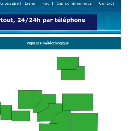
Glossaire
Liens
Faq
Qui sommes-nous
Contact
|
|
|
|
|
Vigilance météorologique