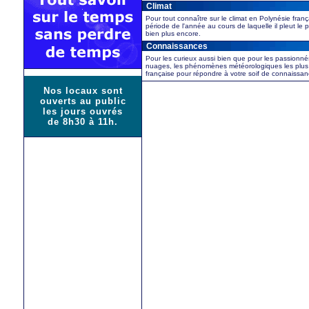
Climat
Pour tout connaître sur le climat en Polynésie franç
période de l'année au cours de laquelle il pleut le
bien plus encore.
Connaissances
Pour les curieux aussi bien que pour les passionnés
nuages, les phénomènes météorologiques les plus
française pour répondre à votre soif de connaissan
Nos locaux sont
ouverts au public
les jours ouvrés
de 8h30 à 11h.