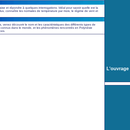
aise et répondre à quelques interrogations. Idéal pour savoir quelle est la
 plus, connaître les normales de température par mois, le régime de vent et
, venez découvrir le nom et les caractéristiques des différents types de
 connus dans le monde, et les phénomènes rencontrés en Polynésie
ces.
L'ouvrage 