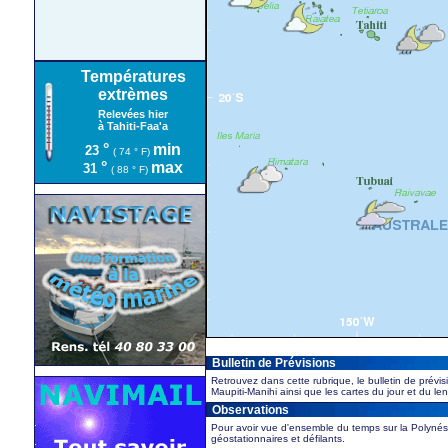
Températures
extrèmes
Relevées hier
à Tahiti-Faa'a
°
min
23
( 74 ° F)
°
max
31
( 88 ° F)
Bulletin de Prévisions
Retrouvez dans cette rubrique, le bulletin de prévis
Maupiti-Manihi ainsi que les cartes du jour et du l
Observations
Pour avoir vue d'ensemble du temps sur la Polynésie
géostationnaires et défilants.