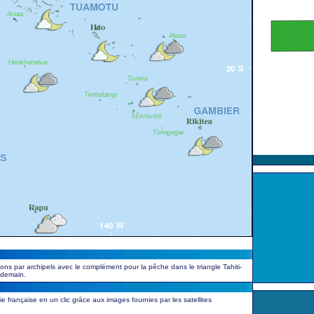
ions par archipels avec le complément pour la pêche dans le triangle Tahiti-
endemain.
 française en un clic gràce aux images fournies par les satellites