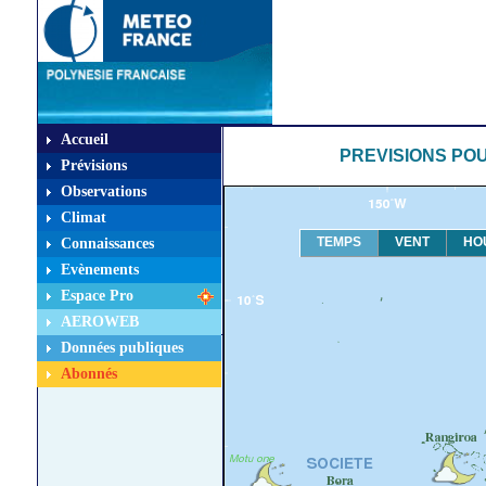
Accueil
PREVISIONS POU
Prévisions
Observations
Climat
TEMPS
VENT
HO
Connaissances
Evènements
Espace Pro
AEROWEB
Données publiques
Abonnés